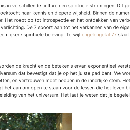
is in verschillende culturen en spirituele stromingen. Dit ge
zoektocht naar kennis en diepere wijsheid. Binnen de numer
. Het roept op tot introspectie en het ontdekken van ver
 verlichting. De 7 spoort aan tot het verkennen van de eige
en rijkere spirituele beleving. Terwijl
engelenget
al 77
staat
worden de kracht en de betekenis ervan exponentieel verste
iversum dat bevestigt dat je op het juiste pad bent. We wo
tten, en vertrouwen moet hebben in de innerlijke stem. He
gt het aan om open te staan voor de lessen die het leven bi
geleiding van het universum. Het laat je weten dat je begele