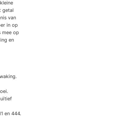
kleine
t getal
enis van
er in op
ns mee op
ling en
twaking.
oei.
uïtief
11 en 444.