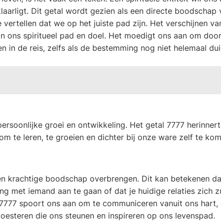
laarligt. Dit getal wordt gezien als een directe boodschap 
vertellen dat we op het juiste pad zijn. Het verschijnen va
n ons spiritueel pad en doel. Het moedigt ons aan om door
 in de reis, zelfs als de bestemming nog niet helemaal duide
ersoonlijke groei en ontwikkeling. Het getal 7777 herinner
 om te leren, te groeien en dichter bij onze ware zelf te ko
 een krachtige boodschap overbrengen. Dit kan betekenen da
ng met iemand aan te gaan of dat je huidige relaties zich z
d. 7777 spoort ons aan om te communiceren vanuit ons hart,
e koesteren die ons steunen en inspireren op ons levenspad.