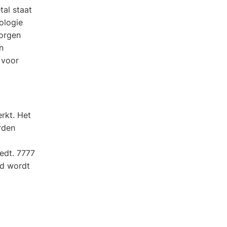
tal staat
ologie
borgen
n
 voor
rkt. Het
rden
t
edt. 7777
id wordt