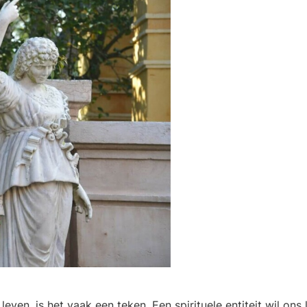
ven, is het vaak een teken. Een spirituele entiteit wil ons 