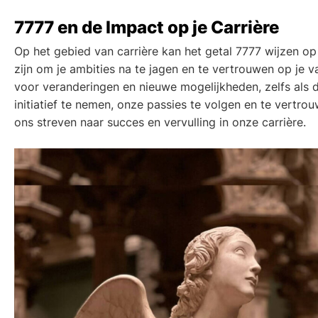
7777 en de Impact op je Carrière
Op het gebied van carrière kan het getal 7777 wijzen 
zijn om je ambities na te jagen en te vertrouwen op je 
voor veranderingen en nieuwe mogelijkheden, zelfs als 
initiatief te nemen, onze passies te volgen en te vertr
ons streven naar succes en vervulling in onze carrière.