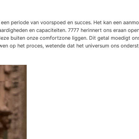
op een periode van voorspoed en succes. Het kan een aanm
vaardigheden en capaciteiten. 7777 herinnert ons eraan open
deze buiten onze comfortzone liggen. Dit getal moedigt o
ouwen op het proces, wetende dat het universum ons onderst