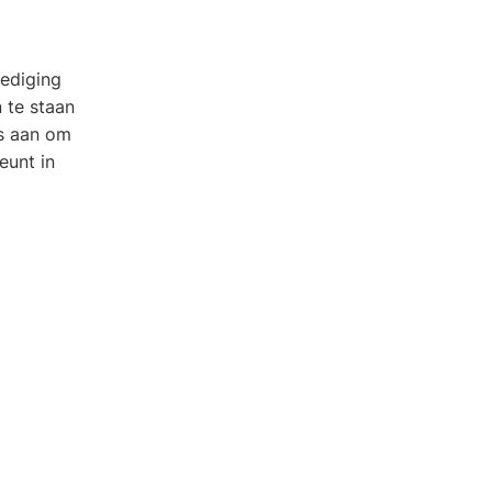
oediging
 te staan
ns aan om
eunt in