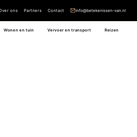
Over ons
Partners
Contact
info@betekenissen-van.nl
Wonen en tuin
Vervoer en transport
Reizen