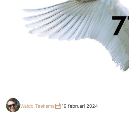
Waldo Taekema
19 februari 2024