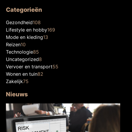
Categorieën
Gezondheid
108
Lifestyle en hobby
169
Mode en kleding
13
Reizen
10
Technologie
85
Uncategorized
8
Vervoer en transport
55
Wonen en tuin
82
Zakelijk
75
Nieuws