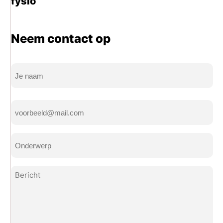
fysio
Neem contact op
Naam
(Vereist)
Volledige
E-
naam
mailadres
(Vereist)
Onderwerp
(Vereist)
Bericht