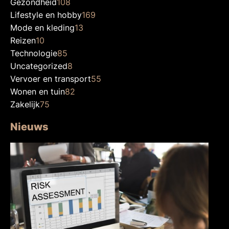
Gezondheid
108
Lifestyle en hobby
169
Mode en kleding
13
Reizen
10
Technologie
85
Uncategorized
8
Vervoer en transport
55
Wonen en tuin
82
Zakelijk
75
Nieuws