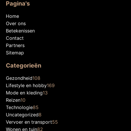
Pagina's
Home
Over ons
Betekenissen
Contact
Partners
Sitemap
Categorieën
Gezondheid
108
Lifestyle en hobby
169
Mode en kleding
13
Reizen
10
Technologie
85
Uncategorized
8
Vervoer en transport
55
Wonen en tuin
82